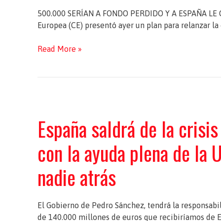
500.000 SERÍAN A FONDO PERDIDO Y A ESPAÑA LE 
Europea (CE) presentó ayer un plan para relanzar la
Bruselas
Read More »
propone
un
fondo
de
recuperación
España saldrá de la crisis
de
750.000
con la ayuda plena de la U
millones
nadie atrás
El Gobierno de Pedro Sánchez, tendrá la responsabi
de 140.000 millones de euros que recibiríamos de E