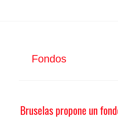
Ir
Iratxe García Pérez
al
contenido
Fondos
Bruselas propone un fond