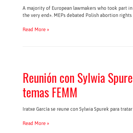
A majority of European lawmakers who took part in a 
the very end». MEPs debated Polish abortion rights 
‘We’re
Read More »
standing
with
you’:
MEPs
hit
Reunión con Sylwia Spure
out
at
temas FEMM
Poland
over
abortion
crackdown
Iratxe García se reune con Sylwia Spurek para trat
Reunión
Read More »
con