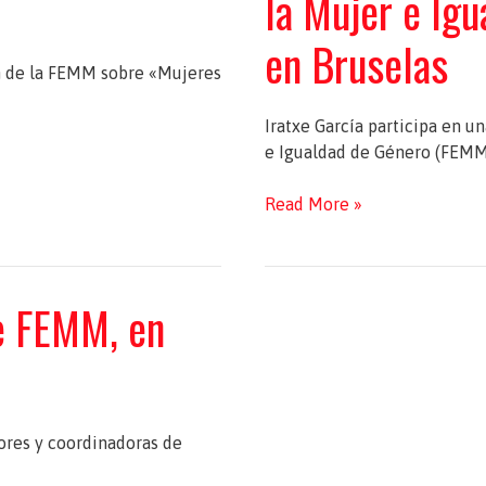
la Mujer e Ig
en Bruselas
ón de la FEMM sobre «Mujeres
Iratxe García participa en 
e Igualdad de Género (FEMM)
Reunión
Read More »
de
la
Comisión
e FEMM, en
de
Derechos
de
la
Mujer
e
dores y coordinadoras de
Igualdad