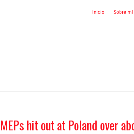
Inicio
Sobre mí
: MEPs hit out at Poland over a