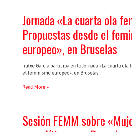
en
Madrid
Jornada «La cuarta ola fe
Propuestas desde el fem
europeo», en Bruselas
Iratxe García participa en la Jornada «La cuarta ola
el feminismo europeo», en Bruselas.
Jornada
Read More »
«La
cuarta
ola
Sesión FEMM sobre «Muje
feminista.
Propuestas
desde