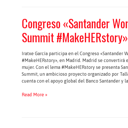
Sylwia
Spurek
Congreso «Santander W
para
tratar
Summit #MakeHERstory»,
temas
FEMM
Iratxe García participa en el Congreso «Santand
#MakeHERstory», en Madrid. Madrid se convertirá en
mujer. Con el lema #MakeHERstory se presenta 
Summit, un ambicioso proyecto organizado por Tall
cuenta con el apoyo global del Banco Santander y l
Congreso
Read More »
«Santander
WomenNOW
Summit
#MakeHERstory»,