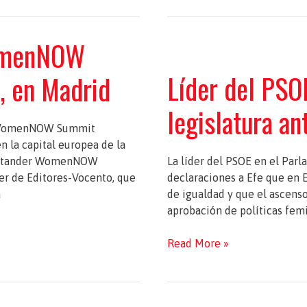
de
Trabajo
omenNOW
FEMM,
en
Líder del PSOE
 en Madrid
Estrasburgo
legislatura a
er WomenNOW Summit
 la capital europea de la
Santander WomenNOW
La líder del PSOE en el Parl
er de Editores-Vocento, que
declaraciones a Efe que en 
a
de igualdad y que el ascenso
aprobación de políticas fem
Líder
Read More »
del
PSOE
en