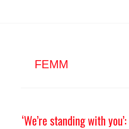
Ir
Iratxe García Pérez
al
contenido
FEMM
‘We’re standing with you’