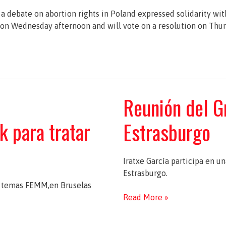
debate on abortion rights in Poland expressed solidarity with 
on Wednesday afternoon and will vote on a resolution on Thurs
Reunión del G
k para tratar
Estrasburgo
Iratxe García participa en 
Estrasburgo.
ar temas FEMM,en Bruselas
Reunión
Read More »
del
Grupo