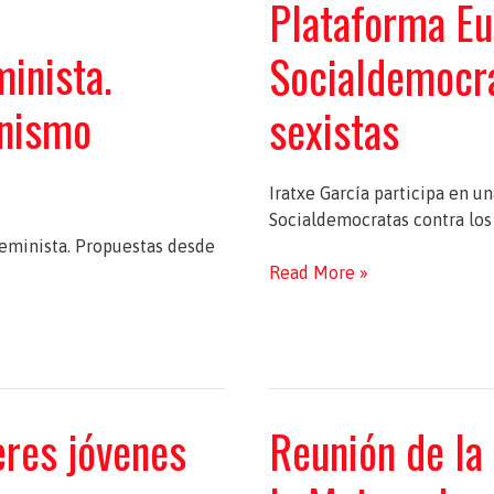
Plataforma Eu
el
PE
minista.
Socialdemocra
repasa
la
inismo
sexistas
legislatura
ante
las
elecciones
Iratxe García participa en 
de
Socialdemocratas contra los 
mayo
 feminista. Propuestas desde
Plataforma
Read More »
Europea
para
Ciudades
Socialdemocratas
contra
res jóvenes
Reunión de la
los
anuncios
sexistas