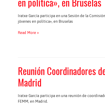
en política», en Bruselas
el
feminismo
europeo»,
Iratxe García participa en una Sesión de la Comisi
en
jóvenes en política», en Bruselas
Bruselas
Sesión
Read More »
FEMM
sobre
«Mujeres
jóvenes
en
Reunión Coordinadores d
política»,
en
Madrid
Bruselas
Iratxe García participa en una reunión de coordina
FEMM, en Madrid.