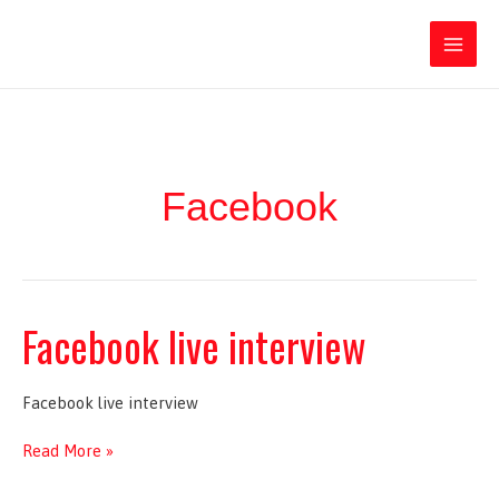
Ir
Iratxe García Pérez
al
contenido
Main
Men
Facebook
Facebook live interview
Facebook live interview
Facebook
Read More »
live
interview