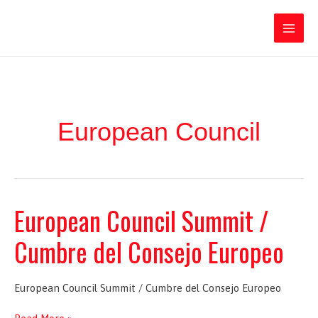
Ir
Iratxe García Pérez
al
contenido
Main
Men
European Council
European Council Summit /
Cumbre del Consejo Europeo
European Council Summit / Cumbre del Consejo Europeo
European