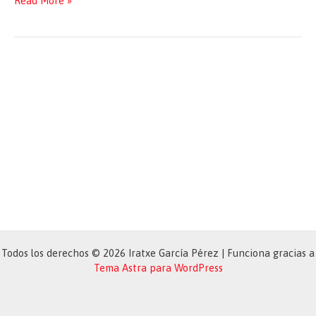
Read More »
Council
Summit
/
Cumbre
del
Consejo
Europeo
Todos los derechos © 2026 Iratxe García Pérez | Funciona gracias a
Tema Astra para WordPress