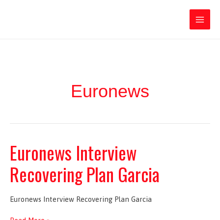
Ir
Iratxe García Pérez
al
contenido
Main
Men
Euronews
Euronews Interview
Recovering Plan Garcia
Euronews Interview Recovering Plan Garcia
Euronews