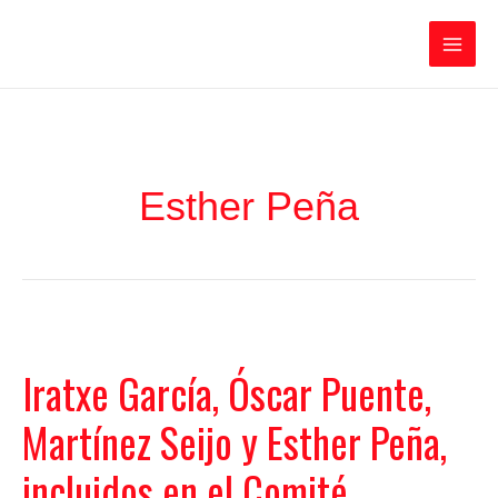
Ir
Iratxe García Pérez
al
contenido
Main
Men
Esther Peña
Iratxe García, Óscar Puente,
Martínez Seijo y Esther Peña,
incluidos en el Comité