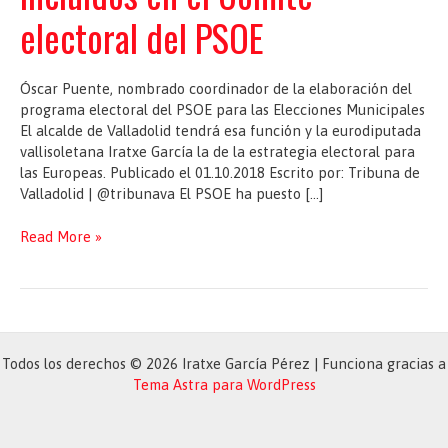
electoral del PSOE
Óscar Puente, nombrado coordinador de la elaboración del
programa electoral del PSOE para las Elecciones Municipales
El alcalde de Valladolid tendrá esa función y la eurodiputada
vallisoletana Iratxe García la de la estrategia electoral para
las Europeas. Publicado el 01.10.2018 Escrito por: Tribuna de
Valladolid | @tribunava El PSOE ha puesto […]
Iratxe
Read More »
García,
Óscar
Puente,
Martínez
Seijo
y
Todos los derechos © 2026 Iratxe García Pérez | Funciona gracias a
Esther
Tema Astra para WordPress
Peña,
incluidos
en