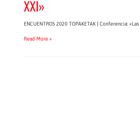
XXI»
ENCUENTROS 2020 TOPAKETAK | Conferencia: «Las reg
ENCUENTROS
Read More »
2020
TOPAKETAK
|
Conferencia:
«Las
regiones
europeas
en
el
siglo
XXI»