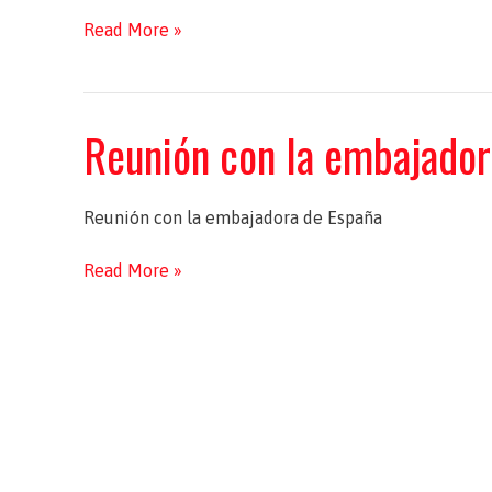
Reunión
Read More »
con
la
embajadora
Reunión con la embajador
de
España
Reunión con la embajadora de España
Reunión
Read More »
con
la
embajadora
de
España