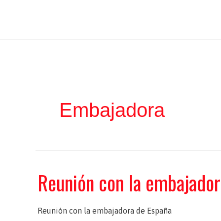
Ir
Iratxe García Pérez
al
contenido
Embajadora
Reunión con la embajador
Reunión con la embajadora de España