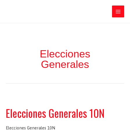
Ir
Iratxe García Pérez
al
contenido
Main
Men
Elecciones
Generales
Elecciones Generales 10N
Elecciones Generales 10N