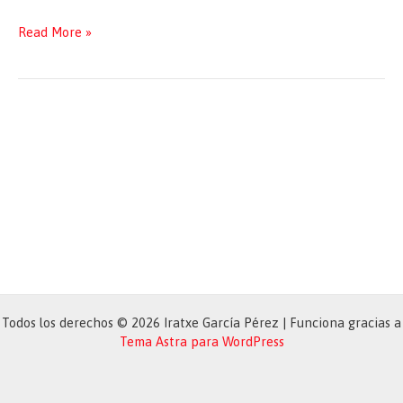
Elecciones
Read More »
Generales
10N
Todos los derechos © 2026 Iratxe García Pérez | Funciona gracias a
Tema Astra para WordPress