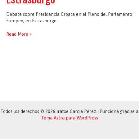
Debate sobre Presidencia Croata en el Pleno del Parlamento
Europeo, en Estrasburgo
Debate
Read More »
sobre
Presidencia
Croata
en
el
Pleno
del
Parlamento
Europeo,
en
Estrasburgo
Todos los derechos © 2026 Iratxe García Pérez | Funciona gracias a
Tema Astra para WordPress