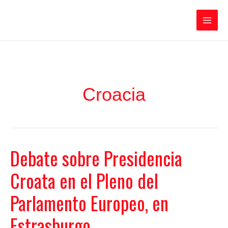
Ir
Iratxe García Pérez
al
contenido
Main
Men
Croacia
Debate sobre Presidencia
Croata en el Pleno del
Parlamento Europeo, en
Estrasburgo