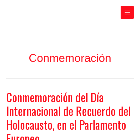
Ir
Iratxe García Pérez
al
contenido
Main
Men
Conmemoración
Conmemoración del Día
Internacional de Recuerdo del
Holocausto, en el Parlamento
Europeo