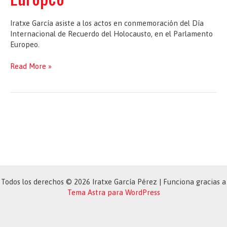
Iratxe García asiste a los actos en conmemoración del Día
Internacional de Recuerdo del Holocausto, en el Parlamento
Europeo.
Conmemoración
Read More »
del
Día
Internacional
de
Recuerdo
del
Holocausto,
en
el
Parlamento
Todos los derechos © 2026 Iratxe García Pérez | Funciona gracias a
Europeo
Tema Astra para WordPress