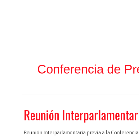
Ir
Iratxe García Pérez
al
contenido
Conferencia de Pr
Reunión Interparlamentari
Reunión Interparlamentaria previa a la Conferencia