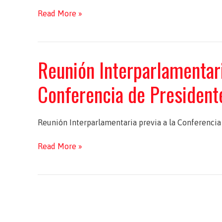
Reunión
Read More »
Interparlamentaria
previa
a
Reunión Interparlamentari
la
Conferencia
Conferencia de President
de
Presidentes
Reunión Interparlamentaria previa a la Conferencia
Reunión
Read More »
Interparlamentaria
previa
a
la
Conferencia
de