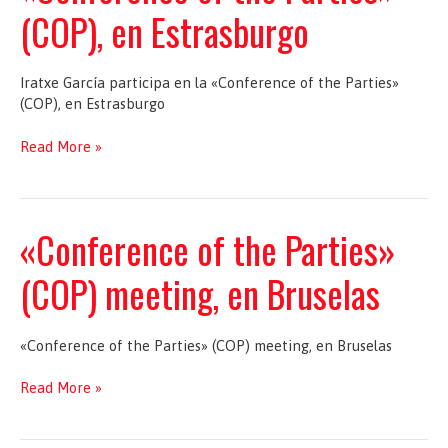
(COP), en Estrasburgo
Iratxe García participa en la «Conference of the Parties»
(COP), en Estrasburgo
«Conference
Read More »
of
the
Parties»
(COP),
«Conference of the Parties»
en
Estrasburgo
(COP) meeting, en Bruselas
«Conference of the Parties» (COP) meeting, en Bruselas
«Conference
Read More »
of
the