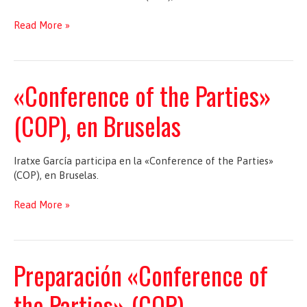
«Conference
Read More »
of
the
Parties»
(COP),
«Conference of the Parties»
en
Bruselas
(COP), en Bruselas
Iratxe García participa en la «Conference of the Parties»
(COP), en Bruselas.
«Conference
Read More »
of
the
Parties»
(COP),
Preparación «Conference of
en
Bruselas
the Parties» (COP)