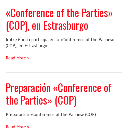
Parties»
(COP)
«Conference of the Parties»
meeting,
en
(COP), en Estrasburgo
Bruselas
Iratxe García participa en la «Conference of the Parties»
(COP), en Estrasburgo
«Conference
Read More »
of
the
Parties»
(COP),
Preparación «Conference of
en
Estrasburgo
the Parties» (COP)
Preparación «Conference of the Parties» (COP)
Preparación
Read More »