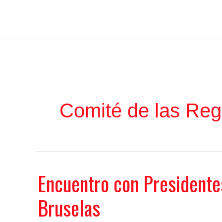
Ir
Iratxe García Pérez
al
contenido
Comité de las Reg
Encuentro con Presidente
Bruselas