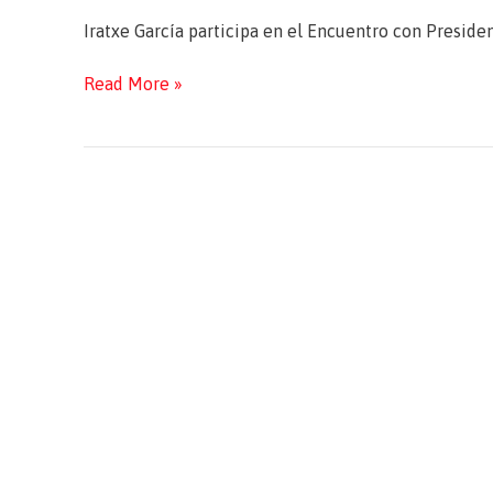
Iratxe García participa en el Encuentro con Presid
Encuentro
Read More »
con
Presidentes
Autonómicos
asistentes
al
Comité
de
las
Regiones,
en
Bruselas