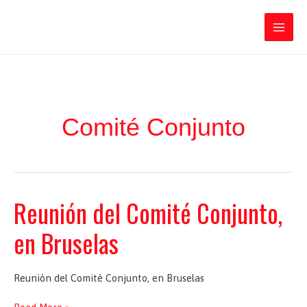
Ir
Iratxe García Pérez
al
contenido
Main
Men
Comité Conjunto
Reunión del Comité Conjunto,
en Bruselas
Reunión del Comité Conjunto, en Bruselas
Reunión