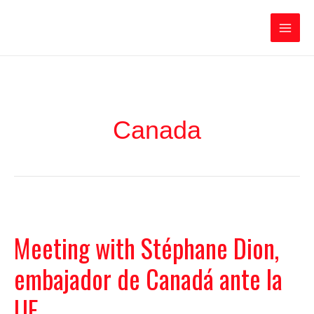
Ir
Iratxe García Pérez
al
contenido
Main
Men
Canada
Meeting with Stéphane Dion,
embajador de Canadá ante la
UE