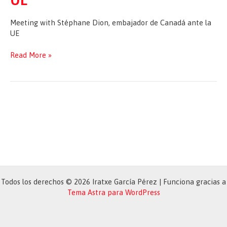
Meeting with Stéphane Dion, embajador de Canadá ante la
UE
Meeting
Read More »
with
Stéphane
Dion,
embajador
de
Canadá
ante
la
UE
Todos los derechos © 2026 Iratxe García Pérez | Funciona gracias a
Tema Astra para WordPress