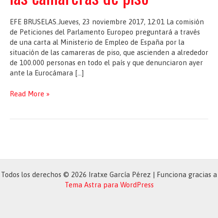
EFE BRUSELAS.Jueves, 23 noviembre 2017, 12:01 La comisión
de Peticiones del Parlamento Europeo preguntará a través
de una carta al Ministerio de Empleo de España por la
situación de las camareras de piso, que ascienden a alrededor
de 100.000 personas en todo el país y que denunciaron ayer
ante la Eurocámara […]
Bruselas
Read More »
pide
explicaciones
a
España
por
la
precariedad
Todos los derechos © 2026 Iratxe García Pérez | Funciona gracias a
de
Tema Astra para WordPress
las
camareras
de
piso