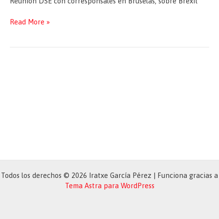
Reunión DSE con corresponsales en Bruselas, sobre Brexit
Reunión
Read More »
DSE
con
corresponsales
en
Bruselas,
sobre
Brexit
Todos los derechos © 2026 Iratxe García Pérez | Funciona gracias a
Tema Astra para WordPress