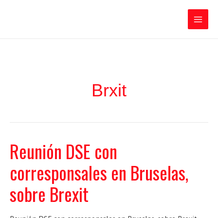
Ir
Iratxe García Pérez
al
contenido
Main
Men
Brxit
Reunión DSE con
corresponsales en Bruselas,
sobre Brexit