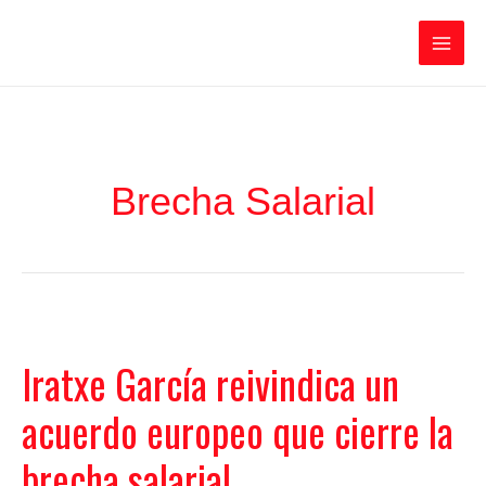
Ir
Iratxe García Pérez
al
contenido
Main
Men
Brecha Salarial
Iratxe García reivindica un
acuerdo europeo que cierre la
brecha salarial