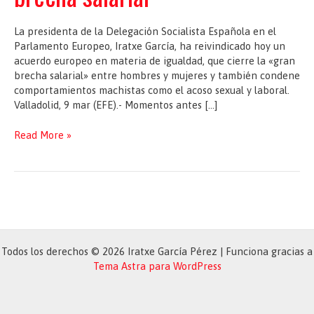
La presidenta de la Delegación Socialista Española en el
Parlamento Europeo, Iratxe García, ha reivindicado hoy un
acuerdo europeo en materia de igualdad, que cierre la «gran
brecha salarial» entre hombres y mujeres y también condene
comportamientos machistas como el acoso sexual y laboral.
Valladolid, 9 mar (EFE).- Momentos antes […]
Iratxe
Read More »
García
reivindica
un
acuerdo
europeo
que
cierre
Todos los derechos © 2026 Iratxe García Pérez | Funciona gracias a
la
Tema Astra para WordPress
brecha
salarial