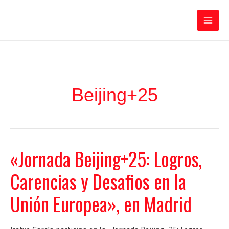
Ir
Iratxe García Pérez
al
contenido
Main
Men
Beijing+25
«Jornada Beijing+25: Logros,
Carencias y Desafios en la
Unión Europea», en Madrid