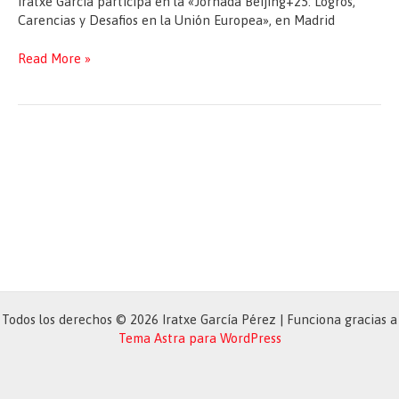
Iratxe García participa en la «Jornada Beijing+25: Logros,
Carencias y Desafios en la Unión Europea», en Madrid
«Jornada
Read More »
Beijing+25:
Logros,
Carencias
y
Desafios
en
la
Unión
Europea»,
en
Madrid
Todos los derechos © 2026 Iratxe García Pérez | Funciona gracias a
Tema Astra para WordPress