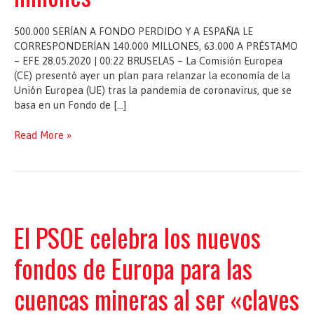
500.000 SERÍAN A FONDO PERDIDO Y A ESPAÑA LE
CORRESPONDERÍAN 140.000 MILLONES, 63.000 A PRÉSTAMO
– EFE 28.05.2020 | 00:22 BRUSELAS – La Comisión Europea
(CE) presentó ayer un plan para relanzar la economía de la
Unión Europea (UE) tras la pandemia de coronavirus, que se
basa en un Fondo de […]
Bruselas
Read More »
propone
un
fondo
de
recuperación
de
El PSOE celebra los nuevos
750.000
millones
fondos de Europa para las
cuencas mineras al ser «claves