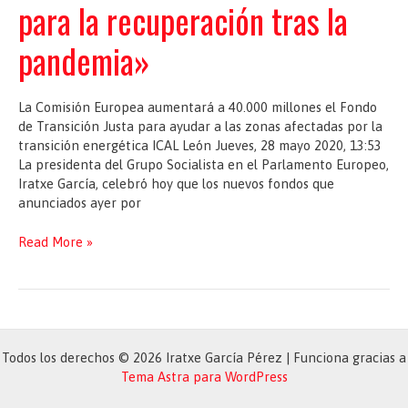
para la recuperación tras la
pandemia»
La Comisión Europea aumentará a 40.000 millones el Fondo
de Transición Justa para ayudar a las zonas afectadas por la
transición energética ICAL León Jueves, 28 mayo 2020, 13:53
La presidenta del Grupo Socialista en el Parlamento Europeo,
Iratxe García, celebró hoy que los nuevos fondos que
anunciados ayer por
El
Read More »
PSOE
celebra
los
nuevos
fondos
de
Todos los derechos © 2026 Iratxe García Pérez | Funciona gracias a
Europa
Tema Astra para WordPress
para