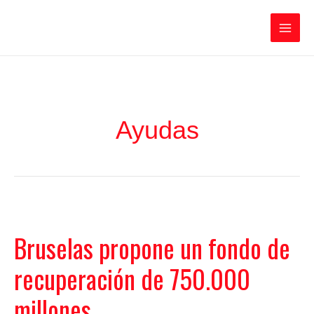
Ir
Iratxe García Pérez
al
contenido
Main
Men
Ayudas
Bruselas propone un fondo de
recuperación de 750.000
millones