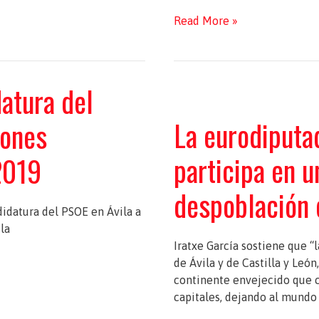
Encuentro
Read More »
de
trabajo
con
atura del
la
Unión
La eurodiputad
iones
de
Jubilados
participa en 
2019
y
Pensionistas
despoblación 
de
UGT
didatura del PSOE en Ávila a
de
la
Ávila
Iratxe García sostiene que “
de Ávila y de Castilla y León
continente envejecido que c
capitales, dejando al mundo 