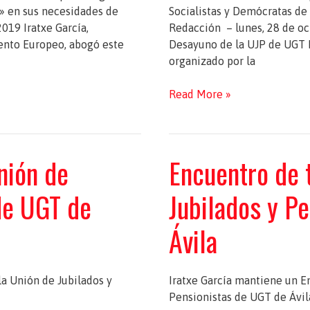
» en sus necesidades de
Socialistas y Demócratas de
019 Iratxe García,
Redacción – lunes, 28 de oct
ento Europeo, abogó este
Desayuno de la UJP de UGT 
organizado por la
Iratxe
Read More »
García,
protagonista
del
nión de
Encuentro de 
Desayuno
de
de UGT de
Jubilados y P
la
UJP
Ávila
de
UGT
la Unión de Jubilados y
Iratxe García mantiene un E
Pensionistas de UGT de Ávil