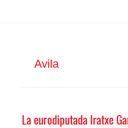
Ir
Iratxe García Pérez
al
contenido
Avila
La eurodiputada Iratxe G