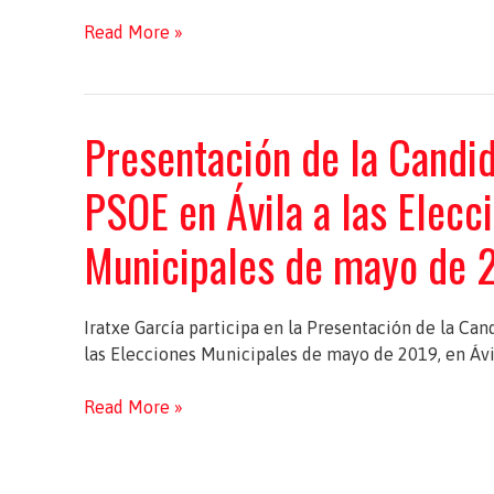
Rueda
Read More »
de
Prensa
con
Presentación de la Candid
la
Unión
PSOE en Ávila a las Elecc
de
Jubilados
Municipales de mayo de 
y
Pensionistas
de
UGT
Iratxe García participa en la Presentación de la Can
de
las Elecciones Municipales de mayo de 2019, en Ávi
Ávila
Presentación
Read More »
de
la
Candidatura