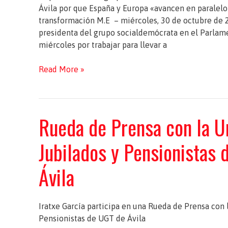
movilización»
Ávila por que España y Europa «avancen en paralelo
transformación M.E – miércoles, 30 de octubre de 2
presidenta del grupo socialdemócrata en el Parlam
miércoles por trabajar para llevar a
Iratxe
Read More »
García,
dispuesta
a
Rueda de Prensa con la U
liderar
«el
Jubilados y Pensionistas 
cambio»
en
Ávila
Europa
Iratxe García participa en una Rueda de Prensa con 
Pensionistas de UGT de Ávila