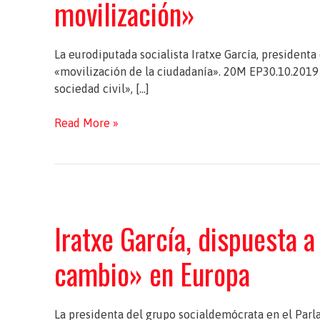
movilización»
La eurodiputada socialista Iratxe García, presiden
«movilización de la ciudadanía». 20M EP30.10.2019 
sociedad civil», […]
La
Read More »
eurodiputada
Iratxe
García
dice
que
Iratxe García, dispuesta a
el
PSOE
cambio» en Europa
hará
una
«campaña
de
La presidenta del grupo socialdemócrata en el Par