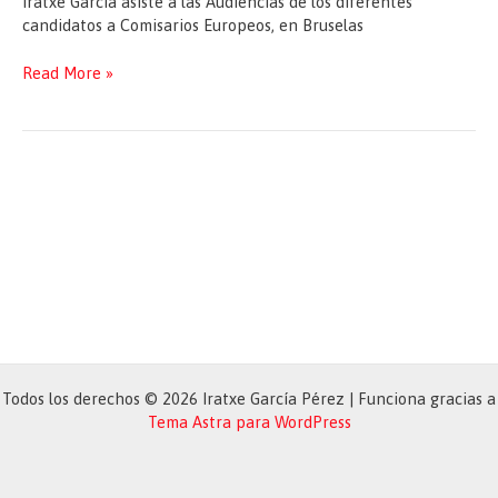
Iratxe García asiste a las Audiencias de los diferentes
candidatos a Comisarios Europeos, en Bruselas
Audiencias
Read More »
de
los
diferentes
candidatos
a
Comisarios
Europeos,
en
Bruselas
Todos los derechos © 2026 Iratxe García Pérez | Funciona gracias a
Tema Astra para WordPress