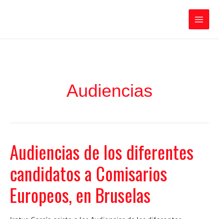
Ir
Iratxe García Pérez
al
contenido
Main
Men
Audiencias
Audiencias de los diferentes
candidatos a Comisarios
Europeos, en Bruselas