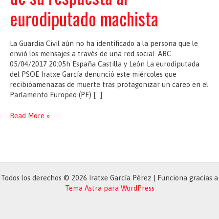
eurodiputado machista
La Guardia Civil aún no ha identificado a la persona que le
envió los mensajes a través de una red social. ABC
05/04/2017 20:05h España Castilla y León La eurodiputada
del PSOE Iratxe García denunció este miércoles que
recibióamenazas de muerte tras protagonizar un careo en el
Parlamento Europeo (PE) […]
Iratxe
Read More »
García
denuncia
amenazas
de
muerte
después
Todos los derechos © 2026 Iratxe García Pérez | Funciona gracias a
de
Tema Astra para WordPress
su
respuesta
al