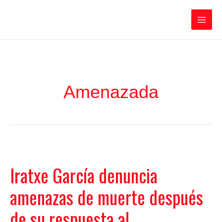
Ir
Iratxe García Pérez
al
contenido
Main
Men
Amenazada
Iratxe García denuncia
amenazas de muerte después
de su respuesta al