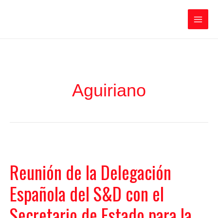
Ir
Iratxe García Pérez
al
contenido
Main
Men
Aguiriano
Reunión de la Delegación
Española del S&D con el
Secretario de Estado para la