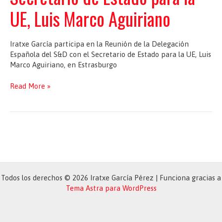
UE, Luis Marco Aguiriano
Iratxe García participa en la Reunión de la Delegación
Española del S&D con el Secretario de Estado para la UE, Luis
Marco Aguiriano, en Estrasburgo
Reunión
Read More »
de
la
Delegación
Española
del
S&D
con
el
Todos los derechos © 2026 Iratxe García Pérez | Funciona gracias a
Secretario
Tema Astra para WordPress
de
Estado
para
la