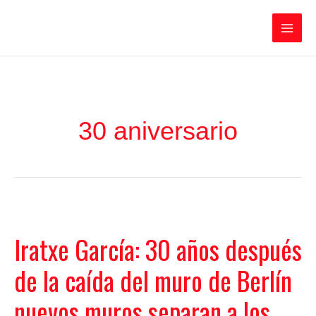
Ir
Iratxe García Pérez
al
contenido
Main
Men
30 aniversario
Iratxe García: 30 años después
de la caída del muro de Berlín
nuevos muros separan a los