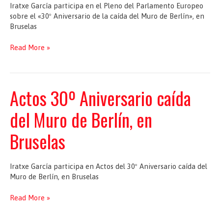
Iratxe García participa en el Pleno del Parlamento Europeo
separan
sobre el «30º Aniversario de la caída del Muro de Berlín», en
a
Bruselas
los
europeos
Pleno
Read More »
del
Parlamento
Europeo
«30º
Actos 30º Aniversario caída
Aniversario
de
del Muro de Berlín, en
la
caída
Bruselas
del
Muro
de
Iratxe García participa en Actos del 30º Aniversario caída del
Berlín»,
Muro de Berlín, en Bruselas
en
Bruselas
Actos
Read More »
30º
Aniversario