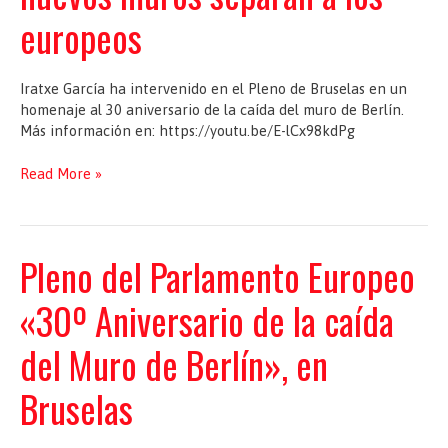
europeos
Iratxe García ha intervenido en el Pleno de Bruselas en un
homenaje al 30 aniversario de la caída del muro de Berlín.
Más información en: https://youtu.be/E-lCx98kdPg
Iratxe
Read More »
García:
30
años
después
Pleno del Parlamento Europeo
de
la
«30º Aniversario de la caída
caída
del
del Muro de Berlín», en
muro
de
Bruselas
Berlín
nuevos
muros