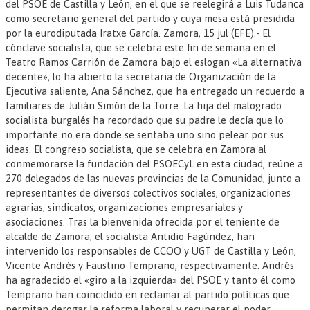
del PSOE de Castilla y León, en el que se reelegirá a Luis Tudanca
como secretario general del partido y cuya mesa está presidida
por la eurodiputada Iratxe García. Zamora, 15 jul (EFE).- El
cónclave socialista, que se celebra este fin de semana en el
Teatro Ramos Carrión de Zamora bajo el eslogan «La alternativa
decente», lo ha abierto la secretaria de Organización de la
Ejecutiva saliente, Ana Sánchez, que ha entregado un recuerdo a
familiares de Julián Simón de la Torre. La hija del malogrado
socialista burgalés ha recordado que su padre le decía que lo
importante no era donde se sentaba uno sino pelear por sus
ideas. El congreso socialista, que se celebra en Zamora al
conmemorarse la fundación del PSOECyL en esta ciudad, reúne a
270 delegados de las nuevas provincias de la Comunidad, junto a
representantes de diversos colectivos sociales, organizaciones
agrarias, sindicatos, organizaciones empresariales y
asociaciones. Tras la bienvenida ofrecida por el teniente de
alcalde de Zamora, el socialista Antidio Fagúndez, han
intervenido los responsables de CCOO y UGT de Castilla y León,
Vicente Andrés y Faustino Temprano, respectivamente. Andrés
ha agradecido el «giro a la izquierda» del PSOE y tanto él como
Temprano han coincidido en reclamar al partido políticas que
permitan derogar la reforma laboral y recuperar el poder