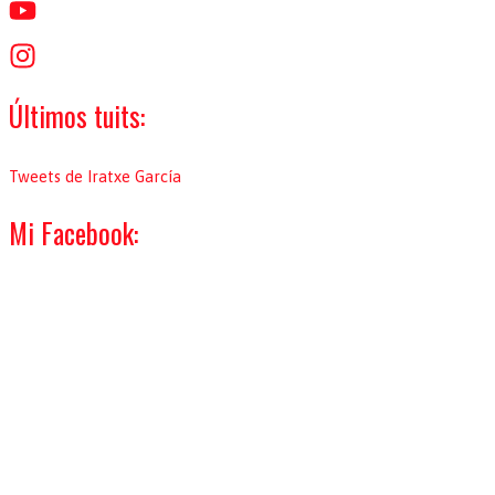
o
r
:
Últimos tuits:
Tweets de Iratxe García
Mi Facebook: