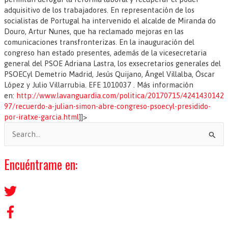
adquisitivo de los trabajadores. En representación de los
socialistas de Portugal ha intervenido el alcalde de Miranda do
Douro, Artur Nunes, que ha reclamado mejoras en las
comunicaciones transfronterizas. En la inauguración del
congreso han estado presentes, además de la vicesecretaria
general del PSOE Adriana Lastra, los exsecretarios generales del
PSOECyl Demetrio Madrid, Jesús Quijano, Ángel Villalba, Óscar
López y Julio Villarrubia. EFE 1010037 . Más información
en:
http://www.lavanguardia.com/politica/20170715/4241430142
97/recuerdo-a-julian-simon-abre-congreso-psoecyl-presidido-
por-iratxe-garcia.html
]]>
B
u
s
Encuéntrame en:
c
a
r
p