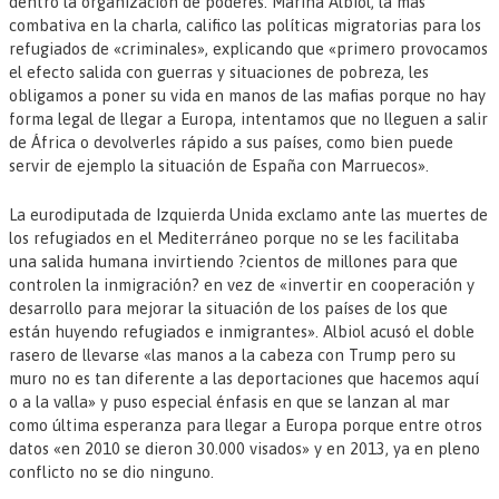
dentro la organización de poderes. Marina Albiol, la más
combativa en la charla, califico las políticas migratorias para los
refugiados de «criminales», explicando que «primero provocamos
el efecto salida con guerras y situaciones de pobreza, les
obligamos a poner su vida en manos de las mafias porque no hay
forma legal de llegar a Europa, intentamos que no lleguen a salir
de África o devolverles rápido a sus países, como bien puede
servir de ejemplo la situación de España con Marruecos».
La eurodiputada de Izquierda Unida exclamo ante las muertes de
los refugiados en el Mediterráneo porque no se les facilitaba
una salida humana invirtiendo ?cientos de millones para que
controlen la inmigración? en vez de «invertir en cooperación y
desarrollo para mejorar la situación de los países de los que
están huyendo refugiados e inmigrantes». Albiol acusó el doble
rasero de llevarse «las manos a la cabeza con Trump pero su
muro no es tan diferente a las deportaciones que hacemos aquí
o a la valla» y puso especial énfasis en que se lanzan al mar
como última esperanza para llegar a Europa porque entre otros
datos «en 2010 se dieron 30.000 visados» y en 2013, ya en pleno
conflicto no se dio ninguno.