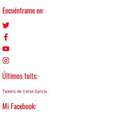
s
Encuéntrame en:
c
a
r
p
o
r
:
Últimos tuits:
Tweets de Iratxe García
Mi Facebook: