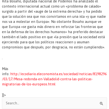
Rita Bosaho, diputada nacional de Podemos ha analizado el
contexto internacional actual como un «problema de calado»
surgido a partir del «auge de la extrema derecha» y ha pedido
que la solución sea que nos convirtamos en una isla «y que nadie
nos va a molestar en Europa». No obstante Bosaho aunque ve
que Europa «se gasta más dinero en reforzar las fronteras que
en la defensa de los derechos humanos» ha preferido destacar
también el lado positivo en que «la presión que la sociedad está
ejerciendo para que los políticos reaccionen y asuman
compromisos que después, por desgracia, no están cumpliendo».
.
Más
info:
http://ecodiario.eleconomista.es/sociedad/noticias/8198296
/03/17/Mesa-redonda-en-Valladolid-contra-las-politicas-
migratorias-de-los-europeos.html
]]>
B
u