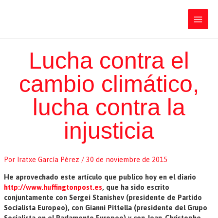
Ir
Iratxe García Pérez
al
contenido
Main
Men
Lucha contra el
cambio climático,
lucha contra la
injusticia
Por
Iratxe García Pérez
/
30 de noviembre de 2015
He aprovechado este artículo que publico hoy en el diario
http://www.huffingtonpost.es
, que ha sido escrito
conjuntamente con Sergei Stanishev (presidente de Partido
Socialista Europeo), con Gianni Pittella (presidente del Grupo
Socialista en el Parlamento Europeo) y con Jean-Christophe