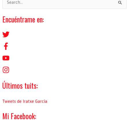
u
s
Encuéntrame en:
c
a
r
p
o
r
:
Últimos tuits:
Tweets de Iratxe García
Mi Facebook: