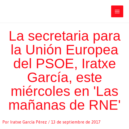
Ir
Iratxe García Pérez
al
contenido
Main
Men
La secretaria para
la Unión Europea
del PSOE, Iratxe
García, este
miércoles en 'Las
mañanas de RNE'
Por
Iratxe García Pérez
/
13 de septiembre de 2017