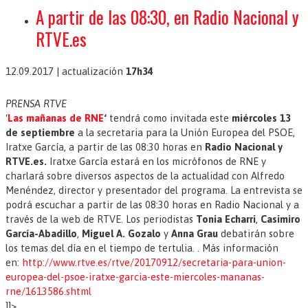
A partir de las 08:30, en Radio Nacional y
RTVE.es
12.09.2017
|
actualización
17h34
PRENSA RTVE
‘
Las mañanas de RNE
‘
tendrá como invitada este
miércoles 13
de septiembre
a la secretaria para la Unión Europea del PSOE,
Iratxe García, a partir de las 08:30 horas en
Radio Nacional y
RTVE.es.
Iratxe García estará en los micrófonos de RNE y
charlará sobre diversos aspectos de la actualidad con Alfredo
Menéndez, director y presentador del programa. La entrevista se
podrá escuchar a partir de las 08:30 horas en Radio Nacional y a
través de la web de RTVE. Los periodistas
Tonia Echarri
,
Casimiro
García-Abadillo
,
Miguel A. Gozalo
y
Anna Grau
debatirán sobre
los temas del día en el tiempo de tertulia. . Más información
en:
http://www.rtve.es/rtve/20170912/secretaria-para-union-
europea-del-psoe-iratxe-garcia-este-miercoles-mananas-
rne/1613586.shtml
]]>