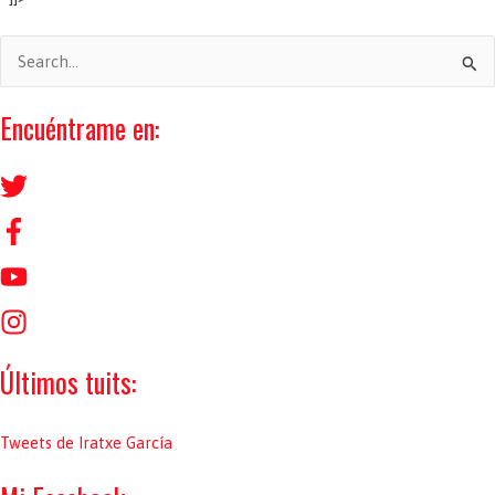
B
u
s
Encuéntrame en:
c
a
r
p
o
r
:
Últimos tuits:
Tweets de Iratxe García