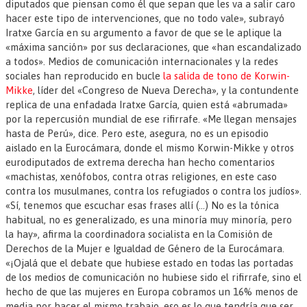
diputados que piensan como él que sepan que les va a salir caro
hacer este tipo de intervenciones, que no todo vale», subrayó
Iratxe García en su argumento a favor de que se le aplique la
«máxima sanción» por sus declaraciones, que «han escandalizado
a todos». Medios de comunicación internacionales y la redes
sociales han reproducido en bucle
la salida de tono de Korwin-
Mikke
, líder del «Congreso de Nueva Derecha», y la contundente
replica de una enfadada Iratxe García, quien está «abrumada»
por la repercusión mundial de ese rifirrafe. «Me llegan mensajes
hasta de Perú», dice. Pero este, asegura, no es un episodio
aislado en la Eurocámara, donde el mismo Korwin-Mikke y otros
eurodiputados de extrema derecha han hecho comentarios
«machistas, xenófobos, contra otras religiones, en este caso
contra los musulmanes, contra los refugiados o contra los judíos».
«Sí, tenemos que escuchar esas frases allí (…) No es la tónica
habitual, no es generalizado, es una minoría muy minoría, pero
la hay», afirma la coordinadora socialista en la Comisión de
Derechos de la Mujer e Igualdad de Género de la Eurocámara.
«¡Ojalá que el debate que hubiese estado en todas las portadas
de los medios de comunicación no hubiese sido el rifirrafe, sino el
hecho de que las mujeres en Europa cobramos un 16% menos de
media por hacer el mismo trabajo, eso es lo que tendría que ser