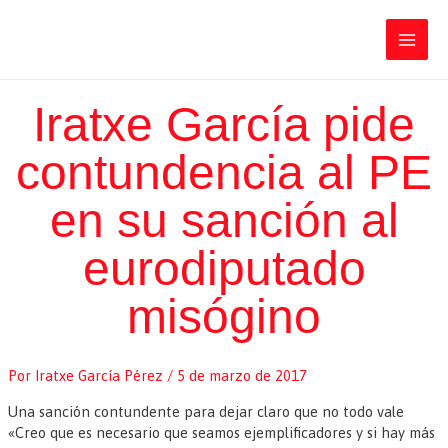
Ir
Iratxe García Pérez
al
contenido
Main
Men
Iratxe García pide
contundencia al PE
en su sanción al
eurodiputado
misógino
Por
Iratxe García Pérez
/
5 de marzo de 2017
Una sanción contundente para dejar claro que no todo vale
«Creo que es necesario que seamos ejemplificadores y si hay más