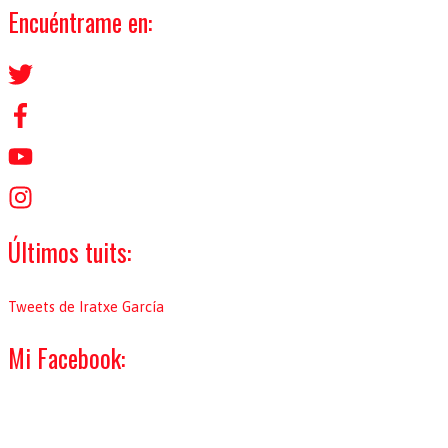
s
Encuéntrame en:
c
a
r
p
o
r
:
Últimos tuits:
Tweets de Iratxe García
Mi Facebook: