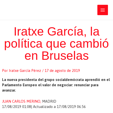
Ir
Iratxe García Pérez
al
contenido
Main
Men
Iratxe García, la
política que cambió
en Bruselas
Por
Iratxe García Pérez
/
17 de agosto de 2019
La nueva presidenta del grupo socialdemócrata aprendió en el
Parlamento Europeo el valor de negociar: renunciar para
avanzar.
JUAN CARLOS MERINO,
MADRID
17/08/2019 01:08
|
Actualizado a
17/08/2019 06:56