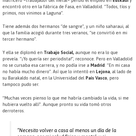
matricero –trabajador del metal– perdió el empleo en
Euskadi
y
encontró otro en la fábrica de Fasa, en Valladolid. “Todos, tíos y
primos, nos vinimos a Laguna”.
Tiene además dos hermanos “de sangre”, y un niño saharaui, al
que la familia acogió durante tres veranos, “se convirtió en mi
tercer hermano”.
Y ella se diplomó en
Trabajo Social,
aunque no era lo que
preveía. “¡Yo quería ser periodista!”, reconoce. Pero en Valladolid
no se cursaba esa carrera, y no podía irse a
Madrid
: “En mi casa
no había mucho dinero”. Así que lo intentó en
Lejona
, al lado de
su Barakaldo natal, en la Universidad del
País Vasco
, pero
tampoco pudo ser.
“Muchas veces pienso lo que me habría cambiado la vida, si me
hubiera vuelto allí”. Aunque pronto su vida tomó otros
derroteros.
“Necesito volver a casa al menos un día de la