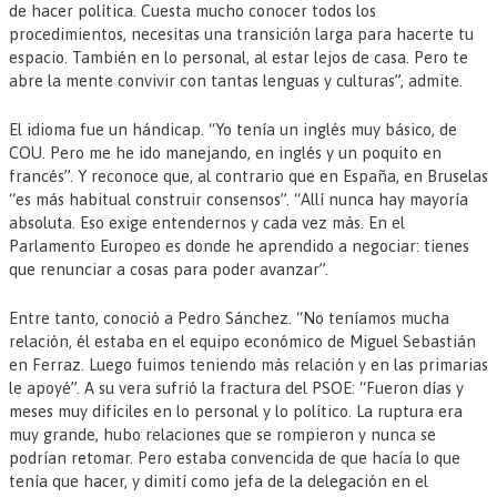
de hacer política. Cuesta mucho conocer todos los
procedimientos, necesitas una transición larga para hacerte tu
espacio. También en lo personal, al estar lejos de casa. Pero te
abre la mente convivir con tantas lenguas y culturas”, admite.
El idioma fue un hándicap. “Yo tenía un inglés muy básico, de
COU. Pero me he ido manejando, en inglés y un poquito en
francés”. Y reconoce que, al contrario que en España, en Bruselas
“es más habitual construir consensos”. “Allí nunca hay mayoría
absoluta. Eso exige entendernos y cada vez más. En el
Parlamento Europeo es donde he aprendido a negociar: tienes
que renunciar a cosas para poder avanzar”.
Entre tanto, conoció a Pedro Sánchez. “No teníamos mucha
relación, él estaba en el equipo económico de Miguel Sebastián
en Ferraz. Luego fuimos teniendo más relación y en las primarias
le apoyé”. A su vera sufrió la fractura del PSOE: “Fueron días y
meses muy difíciles en lo personal y lo político. La ruptura era
muy grande, hubo relaciones que se rompieron y nunca se
podrían retomar. Pero estaba convencida de que hacía lo que
tenía que hacer, y dimití como jefa de la delegación en el