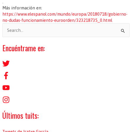
.
Más información en:
https://www.elespanol.com/mundo/europa/20180718/gobierno-
no-dudas-funcionamiento-euroorden/323218735_0.html
B
u
s
Encuéntrame en:
c
a
r
p
o
r
:
Últimos tuits:
Tweets de Iratxe García