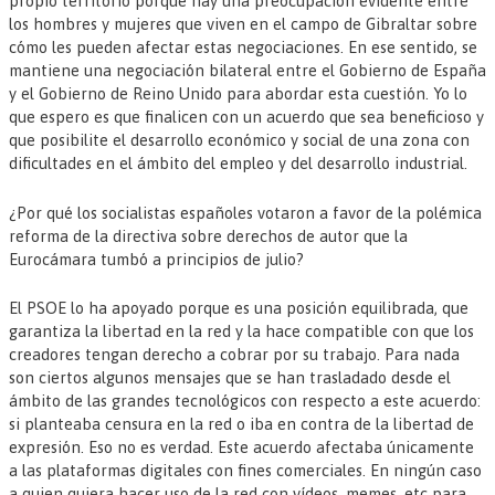
propio territorio porque hay una preocupación evidente entre
los hombres y mujeres que viven en el campo de Gibraltar sobre
cómo les pueden afectar estas negociaciones. En ese sentido, se
mantiene una negociación bilateral entre el Gobierno de España
y el Gobierno de Reino Unido para abordar esta cuestión. Yo lo
que espero es que finalicen con un acuerdo que sea beneficioso y
que posibilite el desarrollo económico y social de una zona con
dificultades en el ámbito del empleo y del desarrollo industrial.
¿Por qué los socialistas españoles votaron a favor de la polémica
reforma de la directiva sobre derechos de autor que la
Eurocámara tumbó a principios de julio?
El PSOE lo ha apoyado porque es una posición equilibrada, que
garantiza la libertad en la red y la hace compatible con que los
creadores tengan derecho a cobrar por su trabajo. Para nada
son ciertos algunos mensajes que se han trasladado desde el
ámbito de las grandes tecnológicos con respecto a este acuerdo:
si planteaba censura en la red o iba en contra de la libertad de
expresión. Eso no es verdad. Este acuerdo afectaba únicamente
a las plataformas digitales con fines comerciales. En ningún caso
a quien quiera hacer uso de la red con vídeos, memes, etc para