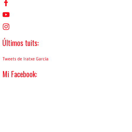
p
o
r
:
Últimos tuits:
Tweets de Iratxe García
Mi Facebook: