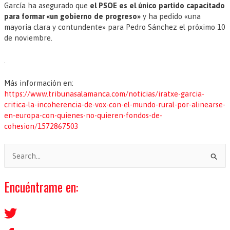
García ha asegurado que
el PSOE es el único partido capacitado
para formar «un gobierno de progreso»
y ha pedido «una
mayoría clara y contundente» para Pedro Sánchez el próximo 10
de noviembre.
.
Más información en:
https://www.tribunasalamanca.com/noticias/iratxe-garcia-
critica-la-incoherencia-de-vox-con-el-mundo-rural-por-alinearse-
en-europa-con-quienes-no-quieren-fondos-de-
cohesion/1572867503
B
u
s
Encuéntrame en:
c
a
r