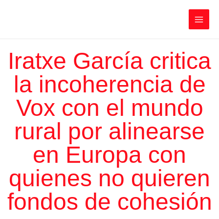
Ir
Iratxe García Pérez
al
contenido
Main
Men
Iratxe García critica
la incoherencia de
Vox con el mundo
rural por alinearse
en Europa con
quienes no quieren
fondos de cohesión