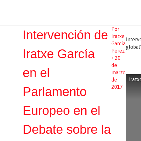
Ir
Iratxe García Pérez
al
contenido
Por
Intervención de
Iratxe
Interv
García
global
Iratxe García
Pérez
/
20
de
en el
marzo
Iratx
de
2017
Parlamento
Europeo en el
Debate sobre la