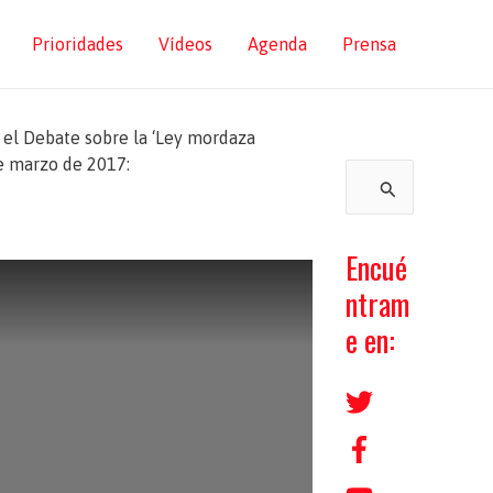
Prioridades
Vídeos
Agenda
Prensa
 el Debate sobre la ‘Ley mordaza
e marzo de 2017:
B
u
s
Encué
c
ntram
a
e en:
r
p
o
r