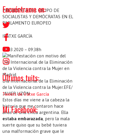
s
Encuéntrame en:
PRESIDENTA DEL GRUPO DE
c
SOCIALISTAS Y DEMÓCRATAS EN EL
a
PARLAMENTO EUROPEO
r
IRATXE GARCÍA
p
o
06.03.2020 – 09:38h
r
:
Últimos tuits:
Día Internacional de la Eliminación
de la Violencia contra la Mujer.
EFE/
JAVIER LIZÓN
Tweets de Iratxe García
Estos días me viene a la cabeza la
historia que me contaron hace
Mi Facebook:
años de una chica argentina. Ella
estaba embarazada
, pero la mala
suerte quiso que su bebé tuviera
una malformación grave que le