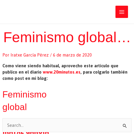
Ir
Iratxe García Pérez
al
contenido
Main
Men
Feminismo global…
Por
Iratxe García Pérez
/
6 de marzo de 2020
Como viene siendo habitual, aprovecho este artículo que
publico en el diario
www.20minutos.es
, para colgarlo también
como post en mi blog:
Feminismo
global
B
IRATXE GARCÍA
u