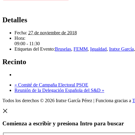
Detalles
Fecha:
27 de noviembre de 2018
Hora:
09:00 - 11:30
Etiquetas del Evento:
Bruselas
,
FEMM
,
Igualdad
,
Iratxe García
Recinto
«
Comité de Campaña Electoral PSOE
Reunión de la Delegación Española del S&D
»
Todos los derechos © 2026 Iratxe García Pérez | Funciona gracias a
T
Comienza a escribir y presiona Intro para buscar