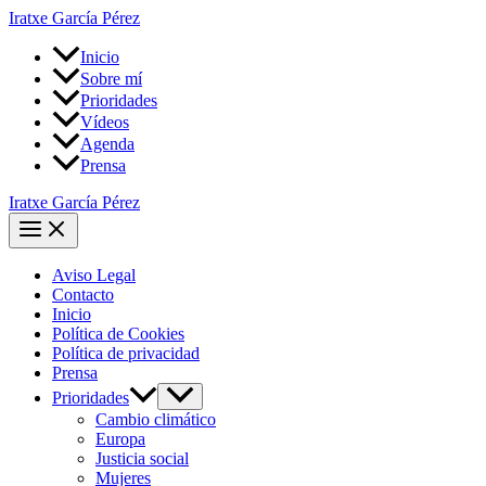
Ir
Iratxe García Pérez
al
contenido
Inicio
Sobre mí
Prioridades
Vídeos
Agenda
Prensa
Iratxe García Pérez
Main
Menu
Aviso Legal
Contacto
Inicio
Política de Cookies
Política de privacidad
Prensa
Alternar
Prioridades
menú
Cambio climático
Europa
Justicia social
Mujeres