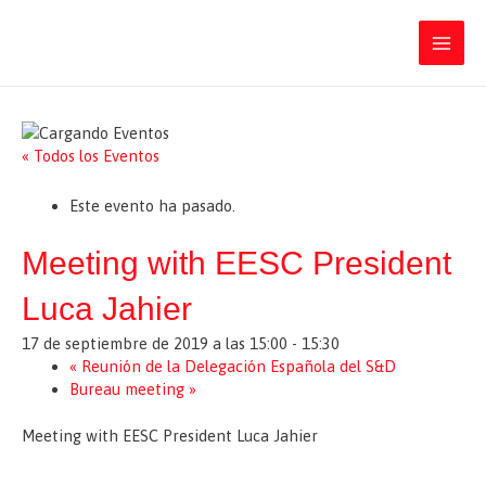
Ir
Iratxe García Pérez
al
contenido
Main
Men
« Todos los Eventos
Este evento ha pasado.
Meeting with EESC President
Luca Jahier
17 de septiembre de 2019 a las 15:00
-
15:30
«
Reunión de la Delegación Española del S&D
Bureau meeting
»
Meeting with EESC President Luca Jahier