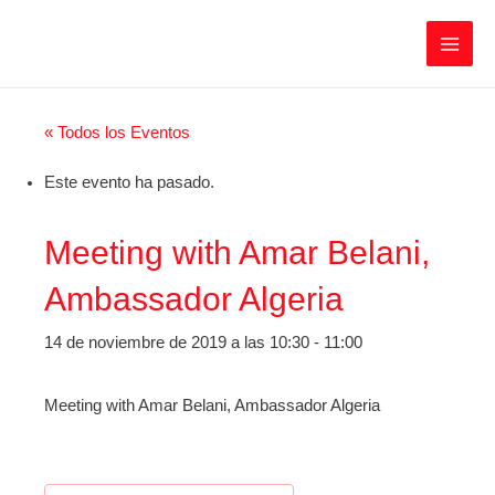
Ir
Iratxe García Pérez
al
contenido
Main
Men
« Todos los Eventos
Este evento ha pasado.
Meeting with Amar Belani,
Ambassador Algeria
14 de noviembre de 2019 a las 10:30
-
11:00
Meeting with Amar Belani, Ambassador Algeria