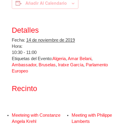
Añadir Al Calendario
Detalles
Fecha:
14 de noviembre de 2019
Hora:
10:30 - 11:00
Etiquetas del Evento:
Algeria
,
Amar Belani
,
Ambassador
,
Bruselas
,
Iratxe García
,
Parlamento
Europeo
Recinto
Meeteing with Constanze
Meeting with Philippe
Angela Krehl
Lamberts