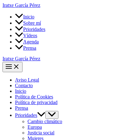
Ir
Iratxe García Pérez
al
contenido
Inicio
Sobre mí
Prioridades
Vídeos
Agenda
Prensa
Iratxe García Pérez
Main
Menu
Aviso Legal
Contacto
Inicio
Política de Cookies
Política de privacidad
Prensa
Alternar
Prioridades
menú
Cambio climático
Europa
Justicia social
Mujeres