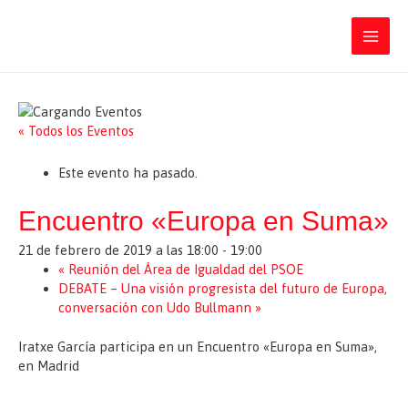
Ir
Iratxe García Pérez
al
contenido
Main
Men
« Todos los Eventos
Este evento ha pasado.
Encuentro «Europa en Suma»
21 de febrero de 2019 a las 18:00
-
19:00
«
Reunión del Área de Igualdad del PSOE
DEBATE – Una visión progresista del futuro de Europa,
conversación con Udo Bullmann
»
Iratxe García participa en un Encuentro «Europa en Suma»,
en Madrid