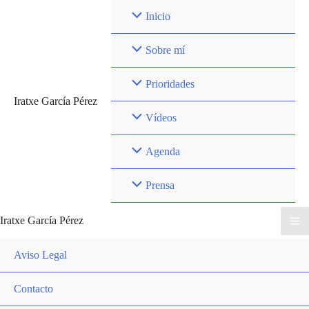
Ir
Inicio
al
contenido
Sobre mí
Prioridades
Iratxe García Pérez
Vídeos
Agenda
Prensa
Iratxe García Pérez
Ma
Aviso Legal
Me
Contacto