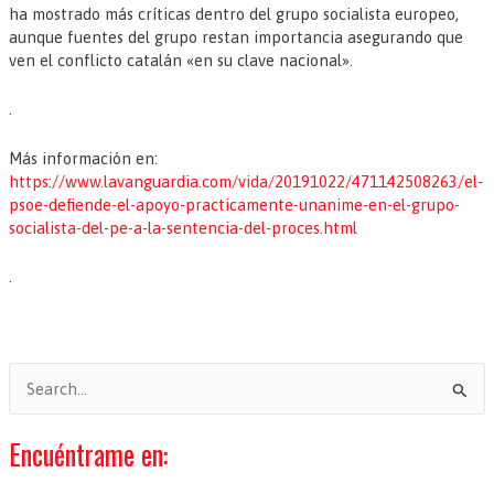
ha mostrado más críticas dentro del grupo socialista europeo,
aunque fuentes del grupo restan importancia asegurando que
ven el conflicto catalán «en su clave nacional».
.
Más información en:
https://www.lavanguardia.com/vida/20191022/471142508263/el-
psoe-defiende-el-apoyo-practicamente-unanime-en-el-grupo-
socialista-del-pe-a-la-sentencia-del-proces.html
.
B
u
s
Encuéntrame en:
c