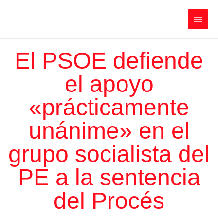
Ir
Iratxe García Pérez
al
contenido
Main
Men
El PSOE defiende
el apoyo
«prácticamente
unánime» en el
grupo socialista del
PE a la sentencia
del Procés