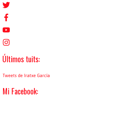
a
r
p
o
r
:
Últimos tuits:
Tweets de Iratxe García
Mi Facebook: