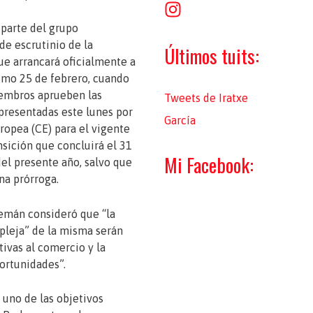
:
parte del grupo
de escrutinio de la
Últimos tuits:
ue arrancará oficialmente a
ximo 25 de febrero, cuando
iembros aprueben las
Tweets de Iratxe
 presentadas este lunes por
García
ropea (CE) para el vigente
nsición que concluirá el 31
Mi Facebook:
el presente año, salvo que
na prórroga.
alemán consideró que “la
pleja” de la misma serán
ativas al comercio y la
ortunidades”.
 uno de las objetivos