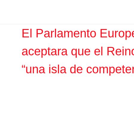
Ir
Iratxe García Pérez
al
contenido
El Parlamento Europ
aceptara que el Rein
“una isla de compete