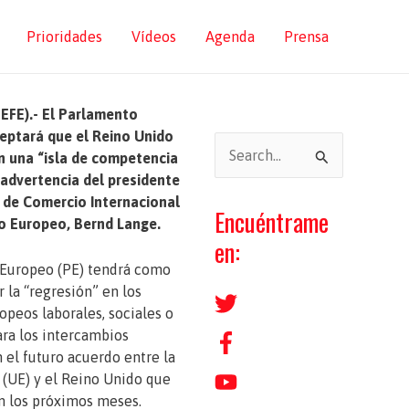
Prioridades
Vídeos
Agenda
Prensa
EFE).- El Parlamento
eptará que el Reino Unido
B
n una “isla de competencia
u
a advertencia del presidente
 de Comercio Internacional
s
Encuéntrame
o Europeo, Bernd Lange.
c
en:
a
 Europeo (PE) tendrá como
r la “regresión” en los
r
opeos laborales, sociales o
p
ra los intercambios
o
 el futuro acuerdo entre la
(UE) y el Reino Unido que
r
n los próximos meses.