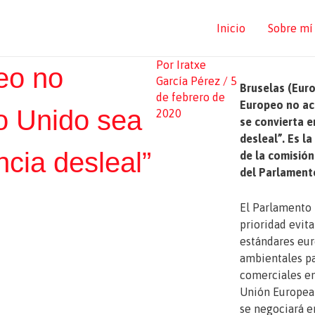
Inicio
Sobre mí
Por
Iratxe
eo no
García Pérez
/
5
Bruselas (Euro
de febrero de
Europeo no ac
o Unido sea
2020
se convierta e
desleal”. Es l
ncia desleal”
de la comisión
del Parlament
El Parlamento
prioridad evita
estándares eur
ambientales pa
comerciales en
Unión Europea 
se negociará e