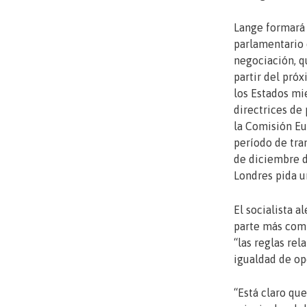
Lange formará 
parlamentario 
negociación, q
partir del pró
los Estados m
directrices de
la Comisión Eu
período de tra
de diciembre d
Londres pida u
El socialista 
parte más com
“las reglas rel
igualdad de op
“Está claro que