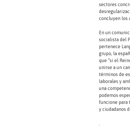
sectores concre
desregularizac
concluyen los
En un comunica
socialista del
pertenece Lang
grupo, la españ
que “si el Rei
unirse a un ca
términos de es
laborales y am
una competenci
podemos esper
funcione para 
y ciudadanos d
.