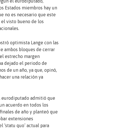
egún el eurodiputado,
los Estados miembros hay un
e no es necesario que este
 el visto bueno de los
cionales.
tró optimista Lange con las
de ambos bloques de cerrar
 el estrecho margen
a dejado el periodo de
nos de un año, ya que, opinó,
shacer una relación ya
l eurodiputado admitió que
 un acuerdo en todos los
 finales de año y planteó que
obar extensiones
l ‘statu quo’ actual para