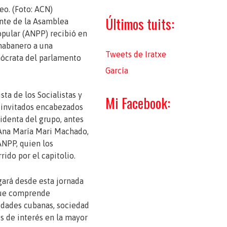
:
o. (Foto: ACN)
Últimos tuits:
nte de la Asamblea
pular (ANPP) recibió en
 habanero a una
Tweets de Iratxe
ócrata del parlamento
García
sta de los Socialistas y
Mi Facebook:
 invitados encabezados
sidenta del grupo, antes
 Ana María Mari Machado,
ANPP, quien los
ido por el capitolio.
ará desde esta jornada
que comprende
idades cubanas, sociedad
res de interés en la mayor