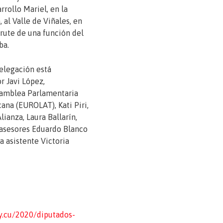
rollo Mariel, en la
 al Valle de Viñales, en
sfrute de una función del
ba.
elegación está
 Javi López,
samblea Parlamentaria
na (EUROLAT), Kati Piri,
lianza, Laura Ballarín,
s asesores Eduardo Blanco
a asistente Victoria
y.cu/2020/diputados-