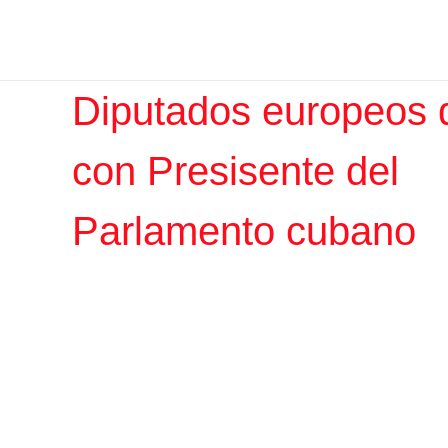
Ir
Iratxe García Pérez
al
contenido
Diputados europeos 
con Presisente del
Parlamento cubano