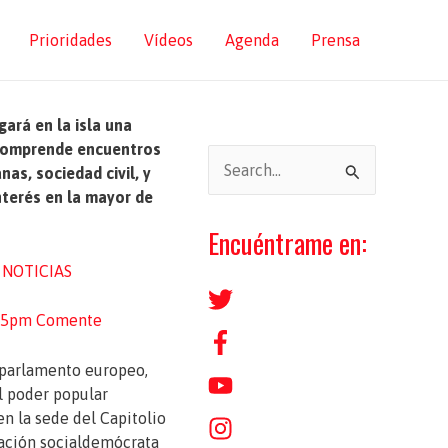
Prioridades
Vídeos
Agenda
Prensa
ará en la isla una
comprende encuentros
B
as, sociedad civil, y
u
interés en la mayor de
s
Encuéntrame en:
c
 NOTICIAS
a
r
:15pm
Comente
p
o
r
en la sede del Capitolio
ación socialdemócrata