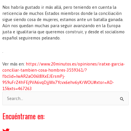
Nos habría gustado ir más allá, pero teniendo en cuenta la
reticencia de muchos Estados miembros donde la conciliación
sigue siendo cosa de mujeres, estamos ante un batalla ganada.
Aún nos quedan muchas para seguir avanzando en la Europa
justa e igualitaria que queremos construir, y desde el socialismo
español seguiremos peleando.
.
Ver más en:
https://www.20minutos.es/opiniones/iratxe-garcia-
conciliar-tambien-cosa-hombres-3559361/?
fbclid=IwAR2aO06l8XxEJErsmPj-
9S9uFrZ4hFEj9VA6vqDjjWx7Ycvx6ehv6yKrWOU#xtor=AD-
15&xts=467263
B
u
s
Encuéntrame en:
c
a