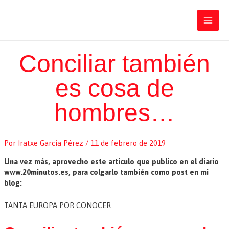
Ir
Iratxe García Pérez
al
contenido
Main
Men
Conciliar también
es cosa de
hombres…
Por
Iratxe García Pérez
/
11 de febrero de 2019
Una vez más, aprovecho este artículo que publico en el diario
www.20minutos.es, para colgarlo también como post en mi
blog:
TANTA EUROPA POR CONOCER