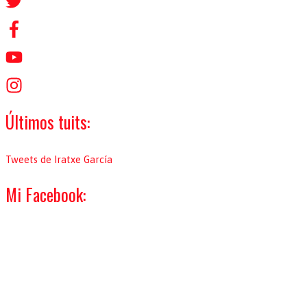
r
p
o
r
:
Últimos tuits:
Tweets de Iratxe García
Mi Facebook: