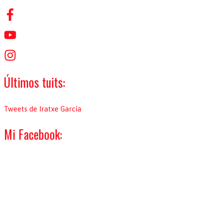
r
p
o
r
:
Últimos tuits:
Tweets de Iratxe García
Mi Facebook: