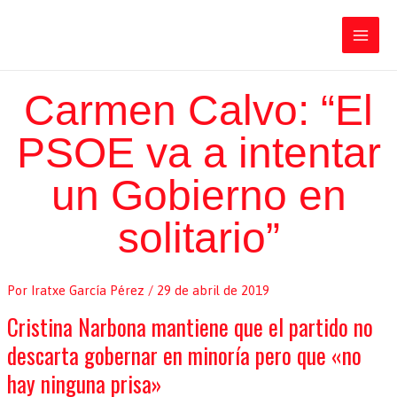
Ir
Iratxe García Pérez
al
contenido
Main
Men
Carmen Calvo: “El
PSOE va a intentar
un Gobierno en
solitario”
Por
Iratxe García Pérez
/
29 de abril de 2019
Cristina Narbona mantiene que el partido no
descarta gobernar en minoría pero que «no
hay ninguna prisa»