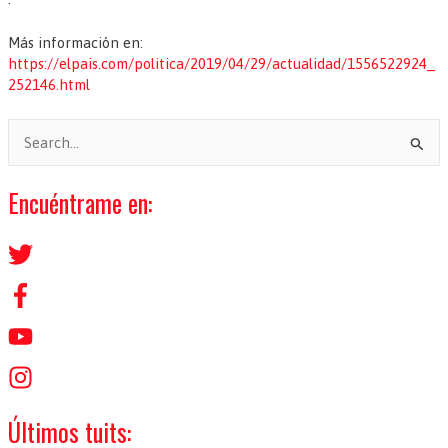
Más información en:
https://elpais.com/politica/2019/04/29/actualidad/1556522924_
252146.html
B
u
s
Encuéntrame en:
c
a
r
p
o
r
:
Últimos tuits: