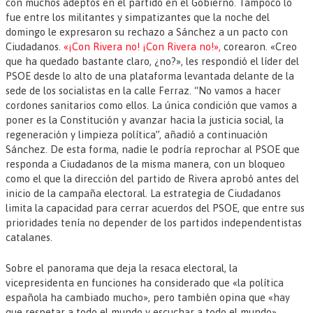
con muchos adeptos en el partido en el Gobierno. Tampoco lo
fue entre los militantes y simpatizantes que la noche del
domingo le expresaron su rechazo a Sánchez a un pacto con
Ciudadanos.
«¡Con Rivera no! ¡Con Rivera no!»,
corearon. «Creo
que ha quedado bastante claro, ¿no?», les respondió el líder del
PSOE desde lo alto de una plataforma levantada delante de la
sede de los socialistas en la calle Ferraz. “No vamos a hacer
cordones sanitarios como ellos. La única condición que vamos a
poner es la Constitución y avanzar hacia la justicia social, la
regeneración y limpieza política”, añadió a continuación
Sánchez. De esta forma, nadie le podría reprochar al PSOE que
responda a Ciudadanos de la misma manera, con un bloqueo
como el que la dirección del partido de Rivera aprobó antes del
inicio de la campaña electoral. La estrategia de Ciudadanos
limita la capacidad para cerrar acuerdos del PSOE, que entre sus
prioridades tenía no depender de los partidos independentistas
catalanes.
Sobre el panorama que deja la resaca electoral, la
vicepresidenta en funciones ha considerado que «la política
española ha cambiado mucho», pero también opina que «hay
que respetar a todo el mundo y escuchar a todo el mundo».