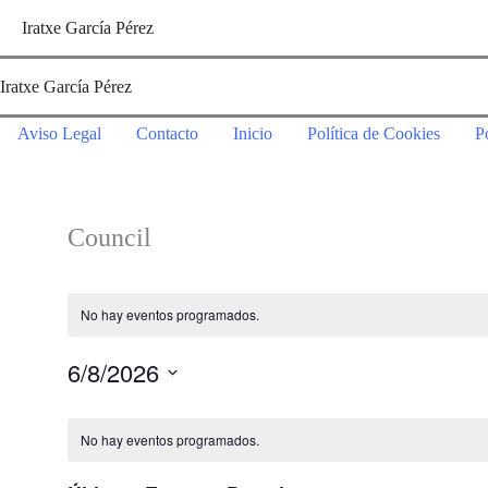
Ir
Iratxe García Pérez
al
contenido
Iratxe García Pérez
Aviso Legal
Contacto
Inicio
Política de Cookies
P
Council
No hay eventos programados.
6/8/2026
Selecciona
Calendario
la
No hay eventos programados.
de
fecha.